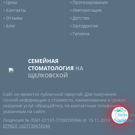
Цены
Протезирование
Контакты
Имплантация
Отзывы
Детство
Блог
Ортодонтия
Гигиена
СЕМЕЙНАЯ
СТОМАТОЛОГИЯ
НА
ЩЕЛКОВСКОЙ
Сайт не является публичной офертой. Для получения
точной информации о стоимости, наименовании и сроках
оказания услуг обращайтесь по контактным телефонам,
И
П
А
С
З
Ь
указанным на сайте.
О
Н
Лицензия № Л041-01137-77/00335966 от 15.11.2019
Н
Й
А
Л
ЕГРЮЛ 1027739474344