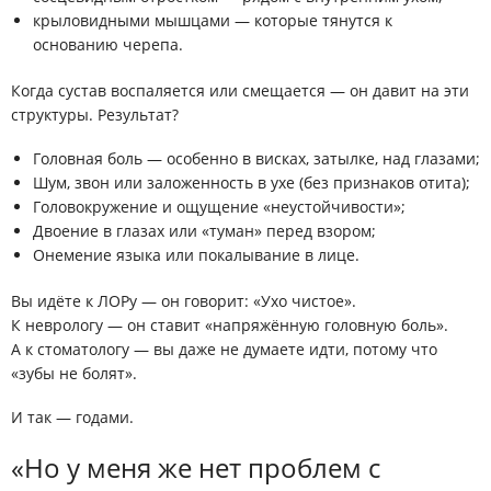
крыловидными мышцами — которые тянутся к
основанию черепа.
Когда сустав воспаляется или смещается — он давит на эти
структуры. Результат?
Головная боль
— особенно в висках, затылке, над глазами;
Шум, звон или заложенность в ухе
(без признаков отита);
Головокружение
и ощущение «неустойчивости»;
Двоение в глазах
или «туман» перед взором;
Онемение языка
или покалывание в лице.
Вы идёте к ЛОРу — он говорит: «Ухо чистое».
К неврологу — он ставит «напряжённую головную боль».
А к стоматологу — вы даже не думаете идти, потому что
«зубы не болят».
И так — годами.
«Но у меня же нет проблем с