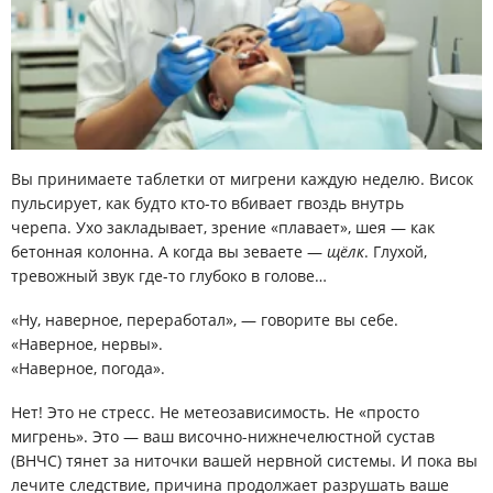
Врачи
Цены
Контакты
Отзывы
Блог
Вы принимаете таблетки от мигрени каждую неделю. Висок
пульсирует, как будто кто-то вбивает гвоздь внутрь
черепа. Ухо закладывает, зрение «плавает», шея — как
бетонная колонна. А когда вы зеваете —
щёлк
. Глухой,
тревожный звук где-то глубоко в голове…
«Ну, наверное, переработал», — говорите вы себе.
«Наверное, нервы».
«Наверное, погода».
Нет!
Это не стресс. Не метеозависимость. Не «просто
мигрень». Это — ваш височно-нижнечелюстной сустав
(ВНЧС) тянет за ниточки вашей нервной системы. И пока вы
лечите следствие, причина продолжает разрушать ваше