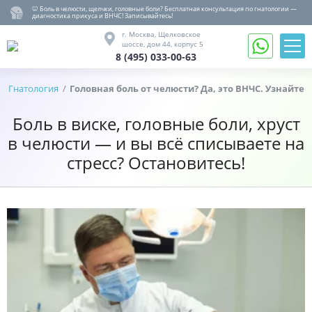
🦷 Боль в челюсти, щелчки, головные боли? Бесплатная консультация по гнатологии —
диагностика прикуса и ВНЧС! Записывайтесь!
8 (495) 033-00-63
г. Москва,
Щелковское
шоссе,
дом 44, корпус 5
8 (495) 033-00-63
Записаться
на
Гнатология
Головная боль от челюсти? Да, это ВНЧС. Узнайте 
Обратный
прием
звонок
Боль в виске, головные боли, хруст
Вернуться
назад
в челюсти — и вы всё списываете на
Гнатология
стресс? Остановитесь!
Лечение,
удаление
Протезирование
Имплантация
Детство
Ортодонтия
Гигиена
О
клинике