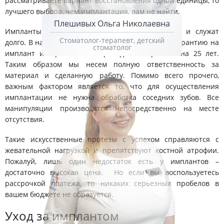
рассматриваете вариант восстановления одной единицы, то
лучшего выбора, чем имплантация, вам не найти.
Плешивых Ольга Николаевна
Импланты неотличимы от естественных зубов и служат
Стоматолог-терапевт, детский
долго. В нашей клинике мы даем пожизненную гарантию на
стоматолог
имплант и гарантию на проведенные работы на 25 лет.
Таким образом мы несем полную ответственность за
материал и сделанную работу. Помимо всего прочего,
важным фактором является то, что для осуществления
имплантации не нужна обработка соседних зубов. Все
манипуляции производятся непосредственно на месте
отсутствия.
Такие искусственные протезы с успехом справляются с
жевательной нагрузкой и препятствуют костной атрофии.
Пожалуй, лишь один недостаток есть у имплантов –
достаточно высокая цена. Но если вы воспользуетесь
рассрочкой платежа, то никаких серьезных пробелов в
вашем бюджете не образуется.
Уход за имплантом