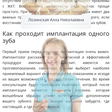
отсутствие одного или нескольких зубов вызывает проблемы
с ЖКТ. Восстановить целостность ряда сейчас проще
простого. При отсутствии одного зуба процедура имеет два
важных преимущества: это быстро и не так дорого, если
Лозинская Алла Николаевна
восстанавливать нужно будет несколько потерянных зубов.
Как проходит имплантация одного
зуба
Первый прием перед началом имплантации очень важен.
Имплантолог расскажет все о безопасной и эффективной
процедуре имплантации, выяснит, имеются ли
противопоказания, совместно с вами выберет наиболее
приемлемый вариант имплантации по показаниям и исходя
из ваших возможностей, составит план лечения. Во время
консультации будет приглашен протезист, который после
имплантации займется созданием коронки, которая
волшебным образом станет естественным дополнением
вашего зубного ряда и вскоре вы сами забудете, где
настоящий, а где искусственный.