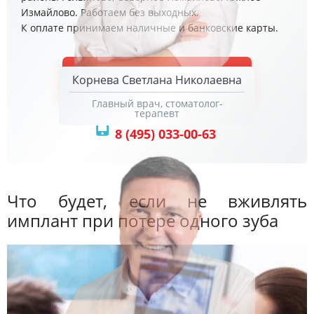
Измайлово. Работаем без выходных.
К оплате принимаем наличные и банковские карты.
ЗАПИСАТЬСЯ
Корнева Светлана Николаевна
Главный врач, стоматолог-
терапевт
Или позвоните нам
8 (495) 033-00-63
Что будет, если не вживлять
имплант при потере одного зуба