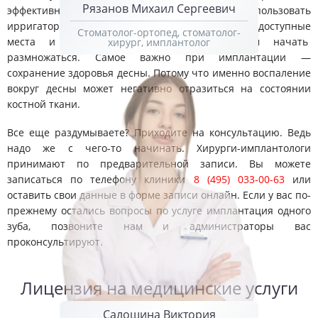
Рязанов Михаил Сергеевич
эффективно. Также мы рекомендуем использовать
ирригатор, который позволяет очистить труднодоступные
Стоматолог-ортопед, стоматолог-
места и не дать возможности бактериям начать
хирург, имплантолог
размножаться. Самое важно при имплантации —
сохранение здоровья десны. Потому что именно воспаление
вокруг десны может негативно отразиться на состоянии
костной ткани.
Все еще раздумываете? Приходите на консультацию. Ведь
надо же с чего-то начинать. Хирурги-имплантологи
принимают по предварительной записи. Вы можете
записаться по телефону клиники
8 (495) 033-00-63
или
оставить свои данные в форме записи онлайн. Если у вас по-
прежнему остались вопросы по услуге имплантация одного
зуба, позвоните нам и администраторы вас
проконсультируют.
Лицензия на медицинские услуги
Салошина Виктория