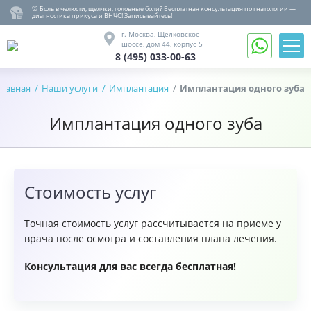
🦷 Боль в челюсти, щелчки, головные боли? Бесплатная консультация по гнатологии —
диагностика прикуса и ВНЧС! Записывайтесь!
8 (495) 033-00-63
г. Москва,
Щелковское
шоссе,
дом 44, корпус 5
8 (495) 033-00-63
Записаться
на
Главная
Наши услуги
Имплантация
Имплантация одного зуба
Обратный
прием
звонок
Имплантация одного зуба
Вернуться
назад
Гнатология
Лечение,
удаление
Стоимость услуг
Протезирование
Имплантация
Точная стоимость услуг рассчитывается на приеме у
Детство
врача после осмотра и составления плана лечения.
Ортодонтия
Консультация для вас всегда бесплатная!
Гигиена
О
клинике