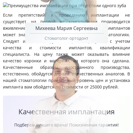
Если препятствий к проведению имплантации не
существует, на первой же консультации производится
Михеева Мария Сергеевна
вживление импланта. Стоимость установки имплантов
может значительно различаться в разных стоматологиях.
Стоматолог-ортодонт
Следует иметь в виду, что цена образуется с учетом
качества и стоимости имплантов, квалификации
специалиста. На цену также может оказывать влияние
качество коронки и материал, из которого она сделана.
Качественные образцы иностранного производства,
естественно, обойдутся дороже отечественных аналогов. В
нашей стоматологии приемлемый уровень цен и установка
импланта вам обойдется по стоимости от 25000 рублей.
Качественная имплантация
Подберем лучшего врача! Пожизненная гарантия!