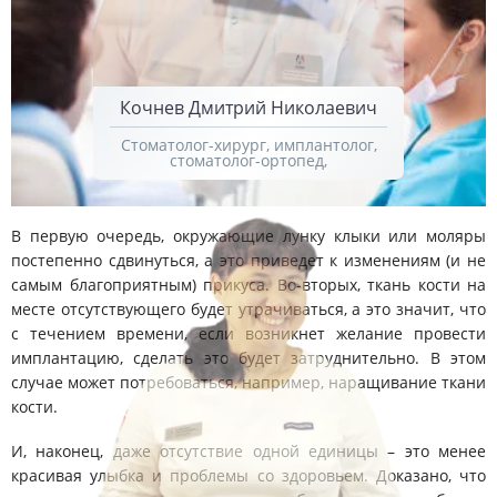
Кочнев Дмитрий Николаевич
Стоматолог-хирург, имплантолог,
стоматолог-ортопед,
В первую очередь, окружающие лунку клыки или моляры
постепенно сдвинуться, а это приведет к изменениям (и не
самым благоприятным) прикуса. Во-вторых, ткань кости на
месте отсутствующего будет утрачиваться, а это значит, что
с течением времени, если возникнет желание провести
имплантацию, сделать это будет затруднительно. В этом
случае может потребоваться, например, наращивание ткани
кости.
И, наконец, даже отсутствие одной единицы – это менее
красивая улыбка и проблемы со здоровьем. Доказано, что