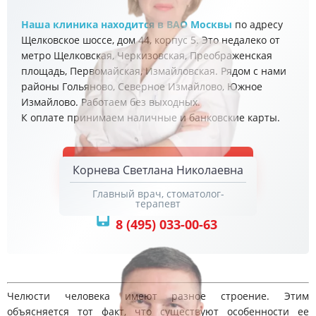
Наша клиника находится в ВАО Москвы
по адресу
Щелковское шоссе, дом 44, корпус 5. Это недалеко от
метро Щелковская, Черкизовская, Преображенская
площадь, Первомайская, Измайловская. Рядом с нами
районы Гольяново, Северное Измайлово, Южное
Измайлово. Работаем без выходных.
К оплате принимаем наличные и банковские карты.
ЗАПИСАТЬСЯ
Корнева Светлана Николаевна
Главный врач, стоматолог-
терапевт
Или позвоните нам
8 (495) 033-00-63
Челюсти человека имеют разное строение. Этим
объясняется тот факт, что существуют особенности ее