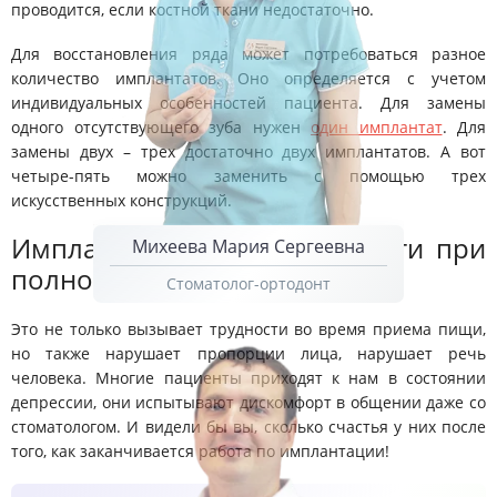
проводится, если костной ткани недостаточно.
Для восстановления ряда может потребоваться разное
количество имплантатов. Оно определяется с учетом
индивидуальных особенностей пациента. Для замены
одного отсутствующего зуба нужен
один имплантат
. Для
замены двух – трех достаточно двух имплантатов. А вот
четыре-пять можно заменить с помощью трех
искусственных конструкций.
Имплантация нижней челюсти при
Михеева Мария Сергеевна
полной адентии
Стоматолог-ортодонт
Это не только вызывает трудности во время приема пищи,
но также нарушает пропорции лица, нарушает речь
человека. Многие пациенты приходят к нам в состоянии
депрессии, они испытывают дискомфорт в общении даже со
стоматологом. И видели бы вы, сколько счастья у них после
того, как заканчивается работа по имплантации!