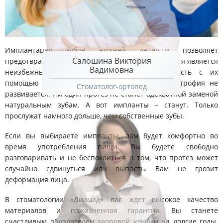
Имплантация зубов нижней челюсти позволяет
Салошина Виктория
предотвратить разрушение костной ткани, которая является
Вадимовна
неизбежным последствием при адентии. Кость с их
помощью получает необходимую нагрузку, а атрофия не
Стоматолог-ортопед
развивается. Ни один протез не станет адекватной заменой
натуральным зубам. А вот импланты – станут. Только
прослужат намного дольше, чем собственные зубы.
Если вы выбираете импланты, вам будет комфортно во
время употребления пищи. Вы будете свободно
разговаривать и не беспокоиться о том, что протез может
случайно сдвинуться или выпасть. Вам не грозит
деформация лица.
В стоматологии «Диамед» вас ждет высокое качество
материалов и пожизненная гарантия. Вы станете
счастливым обладателем здоровой улыбки на долгие годы.