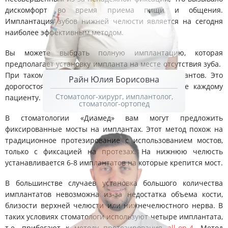
дискомфорт во время приема пищи и общения.
Имплантация зубов нижней челюсти является на сегодня
наиболее эффективным методом.
Вы можете выбрать полную имплантацию, которая
предполагает установку импланта на месте отсутствия зуба.
При таком методе устанавливается до 14 имплантов. Это
Райн Юлия Борисовна
дорогостоящая процедура и подходит далеко не каждому
Стоматолог-хирург, имплантолог,
пациенту.
стоматолог-ортопед
В стоматологии «Диамед» вам могут предложить
фиксированные мосты на имплантах. Этот метод похож на
традиционное протезирование с использованием мостов,
только с фиксацией на протезах. На нижнюю челюсть
устанавливается 6-8 имплантатов на которые крепится мост.
В большинстве случаев установка большого количества
имплантатов невозможна из-за недостатка объема кости,
близости верхней челюсти или нижнечелюстного нерва. В
таких условиях стоматологи используют четыре имплантата,
т.е. прибегают к методу протезирования
all-on-4
. Метод