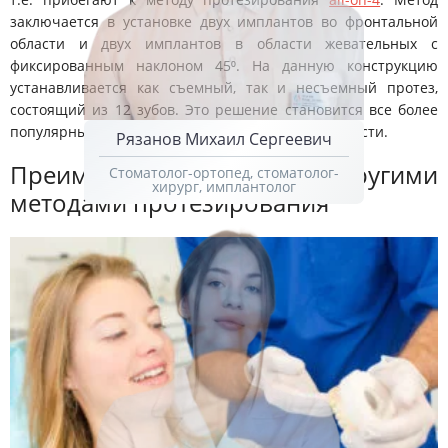
заключается в установке двух имплантов во фронтальной
области и двух имплантов в области жевательных с
фиксированным наклоном 45⁰. На данную конструкцию
устанавливается как съемный, так и несъемный протез,
состоящий из 12 зубов. Это решение становится все более
популярным благодаря своей простоте и надежности.
Рязанов Михаил Сергеевич
Преимущества перед другими
Стоматолог-ортопед, стоматолог-
хирург, имплантолог
методами протезирования