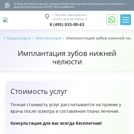
🦷 Боль в челюсти, щелчки, головные боли? Бесплатная консультация по гнатологии —
диагностика прикуса и ВНЧС! Записывайтесь!
8 (495) 033-00-63
г. Москва,
Щелковское
шоссе,
дом 44, корпус 5
8 (495) 033-00-63
Записаться
на
я
Наши услуги
Имплантация
Имплантация зубов нижней чел
Обратный
прием
звонок
Имплантация зубов нижней
Вернуться
назад
челюсти
Гнатология
Лечение,
удаление
Протезирование
Стоимость услуг
Имплантация
Детство
Точная стоимость услуг рассчитывается на приеме у
Ортодонтия
врача после осмотра и составления плана лечения.
Гигиена
Консультация для вас всегда бесплатная!
О
клинике