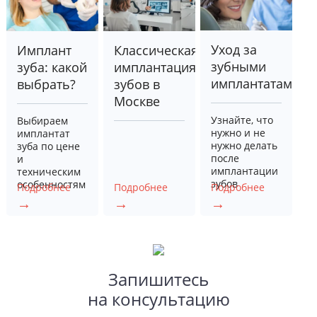
Уход за
Имплант
Классическая
зубными
зуба: какой
имплантация
имплантатами
выбрать?
зубов в
Москве
Узнайте, что
Выбираем
нужно и не
имплантат
нужно делать
зуба по цене
после
и
имплантации
техническим
зубов
особенностям
Запишитесь
на консультацию