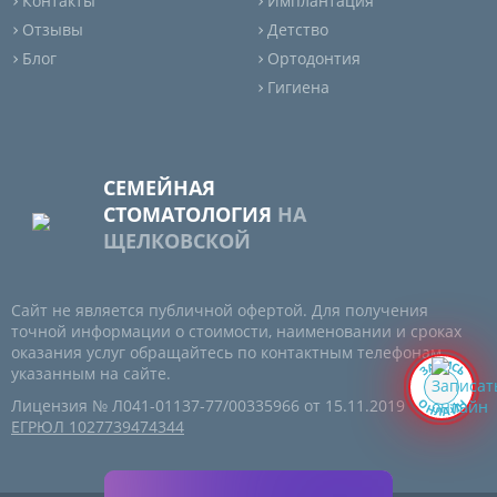
Контакты
Имплантация
Отзывы
Детство
Блог
Ортодонтия
Гигиена
СЕМЕЙНАЯ
СТОМАТОЛОГИЯ
НА
ЩЕЛКОВСКОЙ
Сайт не является публичной офертой. Для получения
точной информации о стоимости, наименовании и сроках
оказания услуг обращайтесь по контактным телефонам,
И
П
А
С
З
Ь
указанным на сайте.
О
Н
Лицензия № Л041-01137-77/00335966 от 15.11.2019
Н
Й
А
Л
ЕГРЮЛ 1027739474344