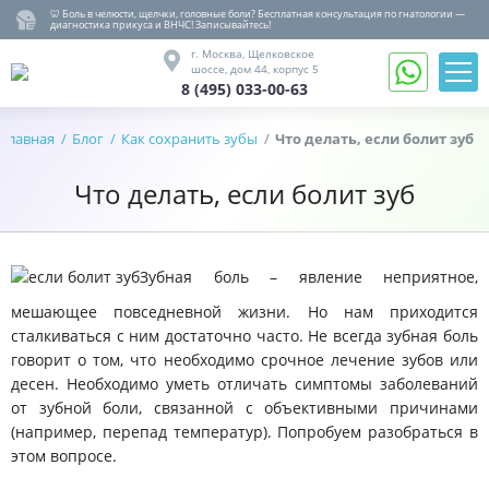
🦷 Боль в челюсти, щелчки, головные боли? Бесплатная консультация по гнатологии —
диагностика прикуса и ВНЧС! Записывайтесь!
8 (495) 033-00-63
г. Москва,
Щелковское
шоссе,
дом 44, корпус 5
8 (495) 033-00-63
Записаться
на
Главная
Блог
Как сохранить зубы
Что делать, если болит зуб
Обратный
прием
звонок
Что делать, если болит зуб
Вернуться
назад
Гнатология
Лечение,
Зубная боль – явление неприятное,
удаление
Протезирование
мешающее повседневной жизни. Но нам приходится
сталкиваться с ним достаточно часто. Не всегда зубная боль
Имплантация
говорит о том, что необходимо срочное лечение зубов или
Детство
десен. Необходимо уметь отличать симптомы заболеваний
Ортодонтия
от зубной боли, связанной с объективными причинами
(например, перепад температур). Попробуем разобраться в
Гигиена
этом вопросе.
О
клинике