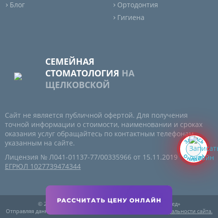
Блог
Ортодонтия
Гигиена
СЕМЕЙНАЯ
СТОМАТОЛОГИЯ
НА
ЩЕЛКОВСКОЙ
Сайт не является публичной офертой. Для получения
точной информации о стоимости, наименовании и сроках
оказания услуг обращайтесь по контактным телефонам,
И
П
А
С
З
Ь
указанным на сайте.
О
Н
Лицензия № Л041-01137-77/00335966 от 15.11.2019
Н
Й
А
Л
ЕГРЮЛ 1027739474344
© 2001 - 2026, Стоматология на Щелковской «Диамед»
Отправляя данные, вы соглашаетесь с
Политикой конфиденциальности сайта.