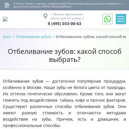
🦷 Боль в челюсти, щелчки, головные боли? Бесплатная консультация по гнатологии —
диагностика прикуса и ВНЧС! Записывайтесь!
8 (495) 033-00-63
г. Москва,
Щелковское
шоссе,
дом 44, корпус 5
8 (495) 033-00-63
Записаться
на
Блог
Отбеливание зубов
Отбеливание зубов: какой способ вы
Обратный
прием
звонок
Отбеливание зубов: какой способ
Вернуться
назад
выбрать?
Гнатология
Лечение,
удаление
Отбеливание зубов — достаточно популярная процедура,
Протезирование
особенно в Москве. Наши зубы не белого цвета от природы.
Имплантация
Их оттенок генетически обусловлен. Кроме того, они могут
Детство
темнеть под воздействием табака, кофе и прочих факторов.
Существуют различные способы отбеливания зубов. Они
Ортодонтия
имеют разную стоимость и отличаются методами
Гигиена
воздействия на зубы. Причем, есть и домашние, и
О
профессиональные способы.
клинике