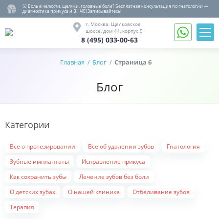
🦷 Боль в челюсти, щелчки, головные боли? Бесплатная консультация по гнатологии —
диагностика прикуса и ВНЧС! Записывайтесь!
8 (495) 033-00-63
г. Москва,
Щелковское
шоссе,
дом 44, корпус 5
8 (495) 033-00-63
Записаться
на
Главная
Блог
Страница 6
Обратный
прием
звонок
Блог
Вернуться
назад
Гнатология
Лечение,
Категории
удаление
Протезирование
Все о протезировании
Все об удалении зубов
Гнатология
Имплантация
Зубные имплантаты
Исправление прикуса
Детство
Как сохранить зубы
Лечение зубов без боли
Ортодонтия
О детских зубах
О нашей клинике
Отбеливание зубов
Гигиена
Терапия
О
клинике